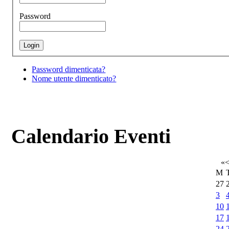
Password
Password dimenticata?
Nome utente dimenticato?
Calendario Eventi
«
M
27
3
10
17
24