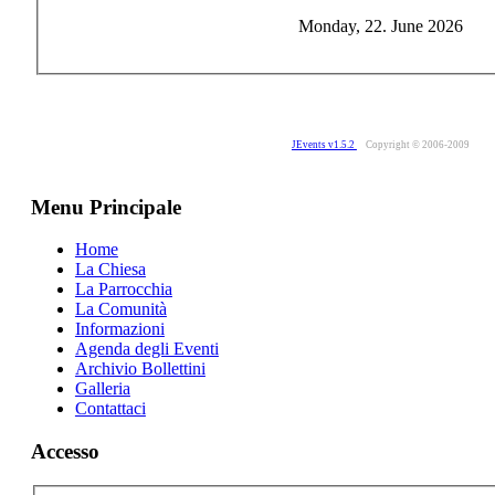
Monday, 22. June 2026
JEvents v1.5.2
Copyright © 2006-2009
Menu Principale
Home
La Chiesa
La Parrocchia
La Comunità
Informazioni
Agenda degli Eventi
Archivio Bollettini
Galleria
Contattaci
Accesso