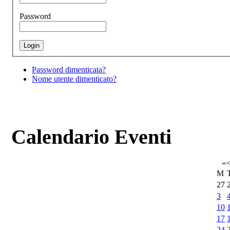
Password
Password dimenticata?
Nome utente dimenticato?
Calendario Eventi
«
M
27
3
10
17
24