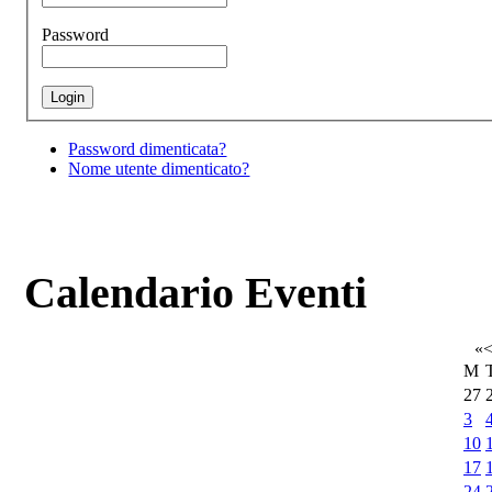
Password
Password dimenticata?
Nome utente dimenticato?
Calendario Eventi
«
M
27
3
10
17
24