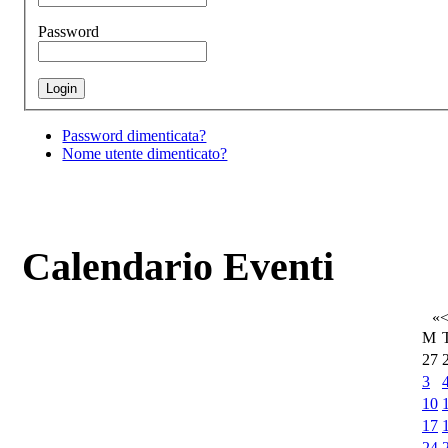
Password
Password dimenticata?
Nome utente dimenticato?
Calendario Eventi
«
M
27
3
10
17
24