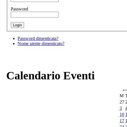
Password
Password dimenticata?
Nome utente dimenticato?
Calendario Eventi
«
M
27
3
10
17
24