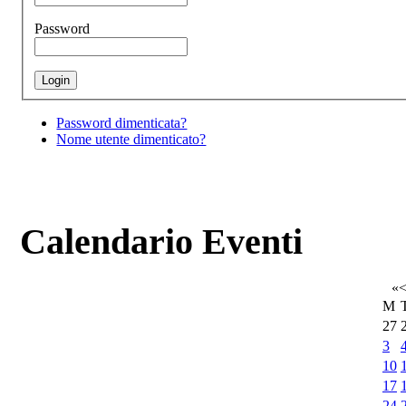
Password
Password dimenticata?
Nome utente dimenticato?
Calendario Eventi
«
M
27
3
10
17
24