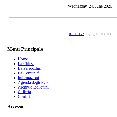
Wednesday, 24. June 2026
JEvents v1.5.2
Copyright © 2006-2009
Menu Principale
Home
La Chiesa
La Parrocchia
La Comunità
Informazioni
Agenda degli Eventi
Archivio Bollettini
Galleria
Contattaci
Accesso