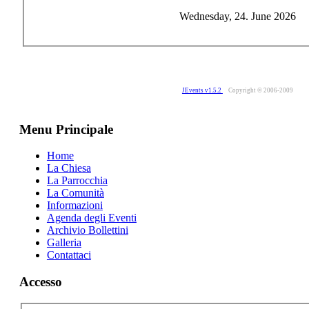
Wednesday, 24. June 2026
JEvents v1.5.2
Copyright © 2006-2009
Menu Principale
Home
La Chiesa
La Parrocchia
La Comunità
Informazioni
Agenda degli Eventi
Archivio Bollettini
Galleria
Contattaci
Accesso