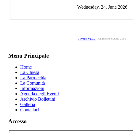
Wednesday, 24. June 2026
JEvents v1.5.2
Copyright © 2006-2009
Menu Principale
Home
La Chiesa
La Parrocchia
La Comunità
Informazioni
Agenda degli Eventi
Archivio Bollettini
Galleria
Contattaci
Accesso