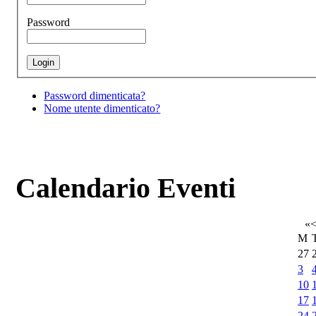
Password
Password dimenticata?
Nome utente dimenticato?
Calendario Eventi
«
M
27
3
10
17
24