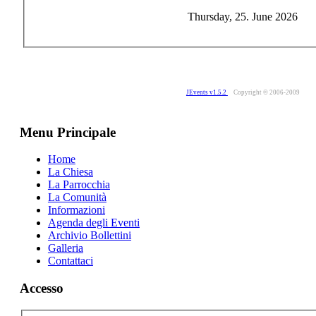
Thursday, 25. June 2026
JEvents v1.5.2
Copyright © 2006-2009
Menu Principale
Home
La Chiesa
La Parrocchia
La Comunità
Informazioni
Agenda degli Eventi
Archivio Bollettini
Galleria
Contattaci
Accesso