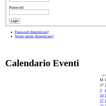
Password
Password dimenticata?
Nome utente dimenticato?
Calendario Eventi
«
M
27
3
10
17
24