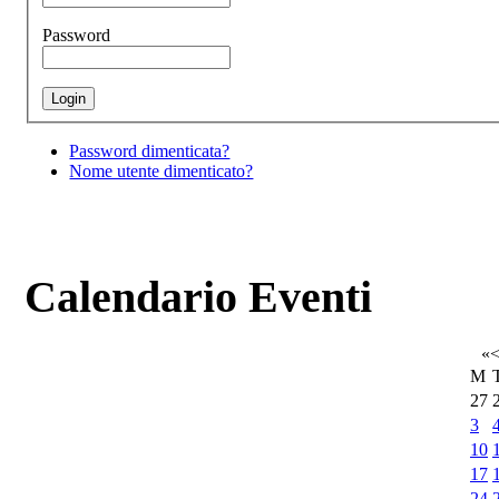
Password
Password dimenticata?
Nome utente dimenticato?
Calendario Eventi
«
M
27
3
10
17
24