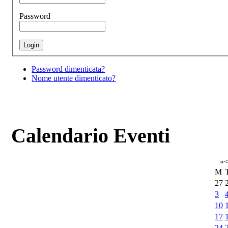
Password
Password dimenticata?
Nome utente dimenticato?
Calendario Eventi
«
M
27
3
10
17
24