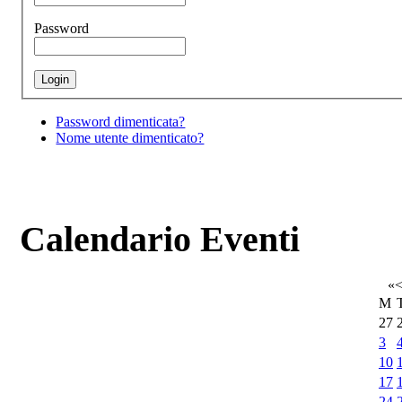
Password
Password dimenticata?
Nome utente dimenticato?
Calendario Eventi
«
M
27
3
10
17
24