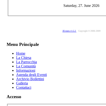
Saturday, 27. June 2026
JEvents v1.5.2
Copyright © 2006-2009
Menu Principale
Home
La Chiesa
La Parrocchia
La Comunità
Informazioni
Agenda degli Eventi
Archivio Bollettini
Galleria
Contattaci
Accesso