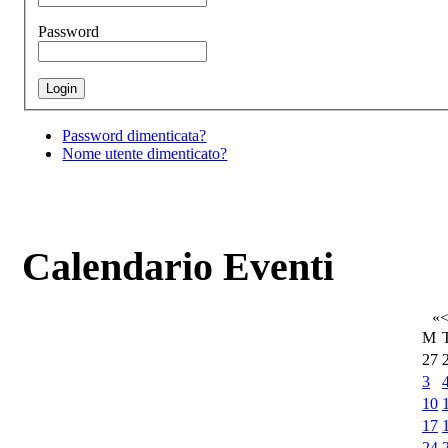
Password
Password dimenticata?
Nome utente dimenticato?
Calendario Eventi
«
M
27
3
10
17
24