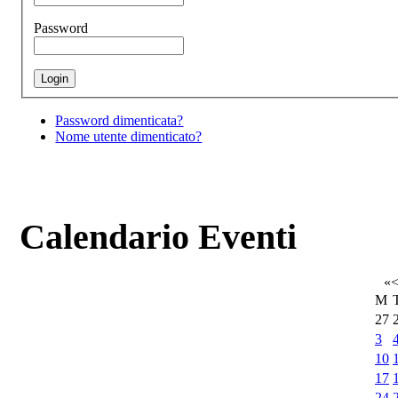
Password
Password dimenticata?
Nome utente dimenticato?
Calendario Eventi
«
M
27
3
10
17
24