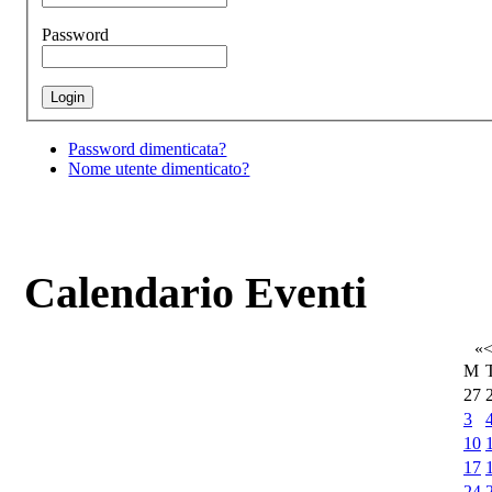
Password
Password dimenticata?
Nome utente dimenticato?
Calendario Eventi
«
M
27
3
10
17
24