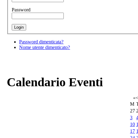
Password
Password dimenticata?
Nome utente dimenticato?
Calendario Eventi
«
M
27
3
10
17
24