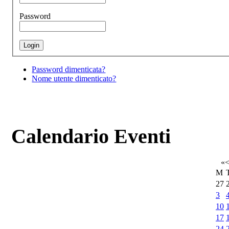
Password
Password dimenticata?
Nome utente dimenticato?
Calendario Eventi
«
M
27
3
10
17
24