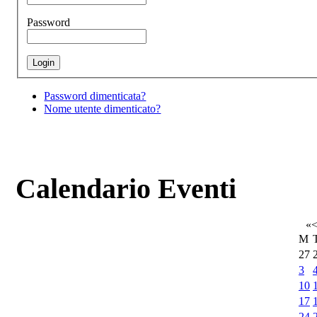
Password
Password dimenticata?
Nome utente dimenticato?
Calendario Eventi
«
M
27
3
10
17
24