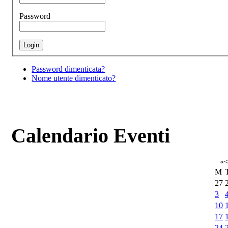
Password
Password dimenticata?
Nome utente dimenticato?
Calendario Eventi
«
M
27
3
10
17
24