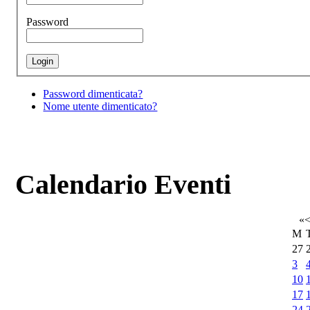
Password
Password dimenticata?
Nome utente dimenticato?
Calendario Eventi
«
M
27
3
10
17
24