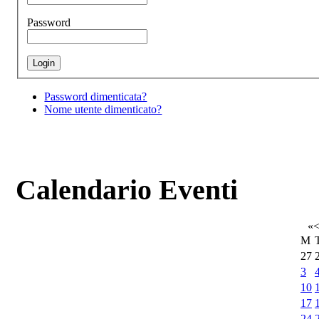
Password
Password dimenticata?
Nome utente dimenticato?
Calendario Eventi
«
M
27
3
10
17
24