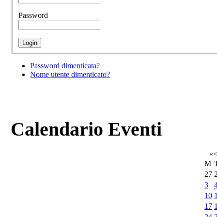
Password
Password dimenticata?
Nome utente dimenticato?
Calendario Eventi
«
M
27
3
10
17
24