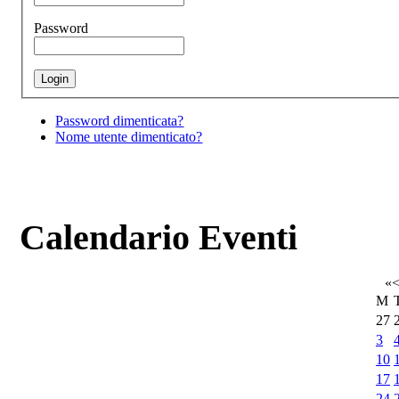
Password
Password dimenticata?
Nome utente dimenticato?
Calendario Eventi
«
M
27
3
10
17
24