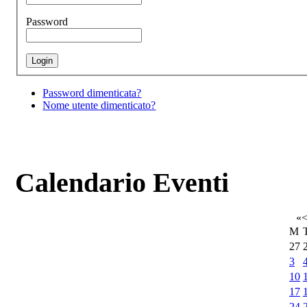
Password
Password dimenticata?
Nome utente dimenticato?
Calendario Eventi
«
M
27
3
10
17
24