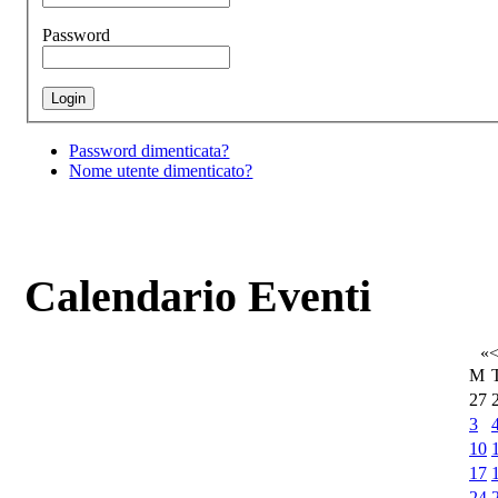
Password
Password dimenticata?
Nome utente dimenticato?
Calendario Eventi
«
M
27
3
10
17
24