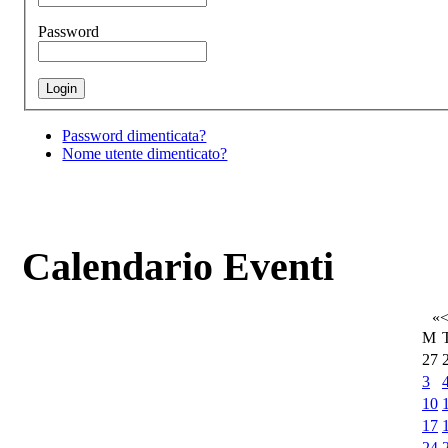
Password
Password dimenticata?
Nome utente dimenticato?
Calendario Eventi
«
M
27
3
10
17
24