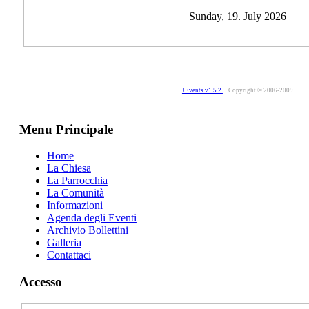
Sunday, 19. July 2026
JEvents v1.5.2
Copyright © 2006-2009
Menu Principale
Home
La Chiesa
La Parrocchia
La Comunità
Informazioni
Agenda degli Eventi
Archivio Bollettini
Galleria
Contattaci
Accesso