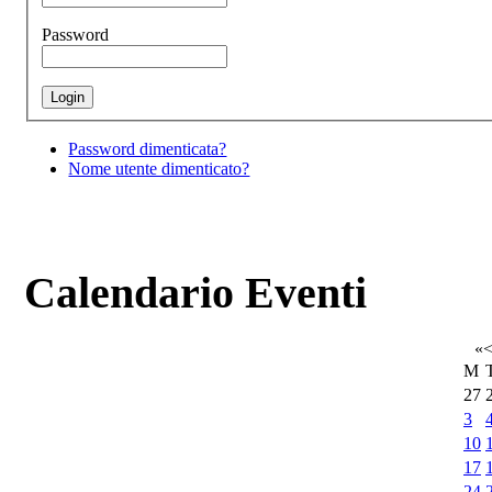
Password
Password dimenticata?
Nome utente dimenticato?
Calendario Eventi
«
M
27
3
10
17
24