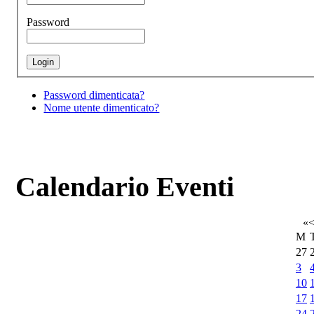
Password
Password dimenticata?
Nome utente dimenticato?
Calendario Eventi
«
M
27
3
10
17
24