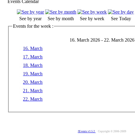
Events Calendar
See by year
See by month
See by week
See Today
Events for the week :
16. March 2026 - 22. March 2026
16. March
17. March
18. March
19. March
20. March
21. March
22. March
JEvents v1.5.2
Copyright © 2006-2009