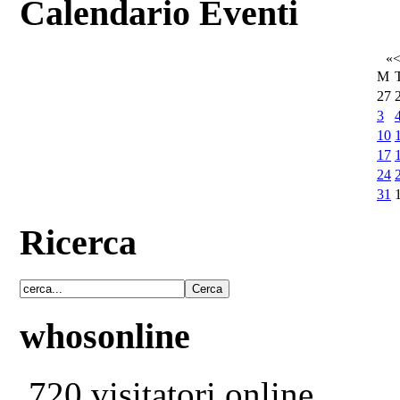
Calendario Eventi
«
M
27
3
10
17
24
31
Ricerca
whosonline
720 visitatori online