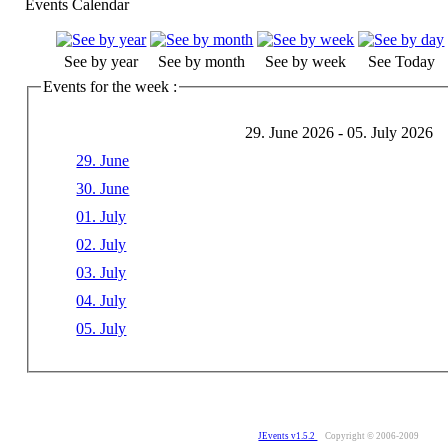
Events Calendar
See by year
See by month
See by week
See Today
Events for the week :
29. June 2026 - 05. July 2026
29. June
30. June
01. July
02. July
03. July
04. July
05. July
JEvents v1.5.2
Copyright © 2006-2009