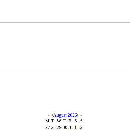
«
<
August
2026
>
»
M
T
W
T
F
S
S
27
28
29
30
31
1
2