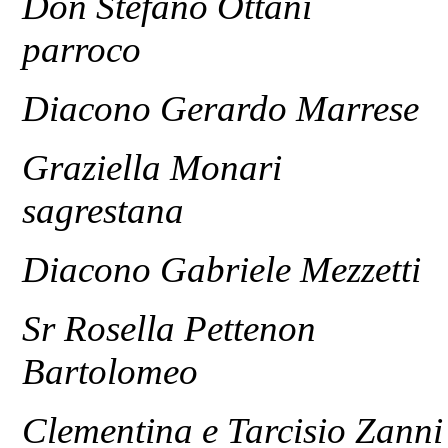
Don Stefano Ott
parroco
Diacono Gerardo Ma
Graziella Mona
sagrestana
Diacono Gabriele Mezze
Sr Rosella Petteno
Bartolomeo
Clementina e Tarcisio Zann