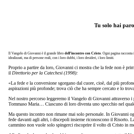
Tu solo hai paro
Il Vangelo di Giovanni è il grande libro
dell’incontro con Cristo
. Ogni pagina racconta 
idealizzati, ma di persone reali, con i loro dubbi, i loro desideri, i loro limiti.
Proprio a partire da loro, Giovanni ci mostra che la fede non è pri
il
Direttorio per la Catechesi (1998):
«La fede e la conversione sgorgano dal cuore, cioè, dal più profo
aspirazioni più profonde; trova ciò che ha sempre cercato e lo tro
Nel nostro percorso leggeremo il Vangelo di Giovanni attraverso i p
Tommaso Maria… Ciascuno di loro diventa uno specchio nel quale pos
Ma questo incontro non rimane mai solo personale. In Giovanni og
fede davanti agli altri, i discepoli insieme riconoscono il Risorto.
cammino non vuole solo spingerci riscoprire il volto di Cristo in