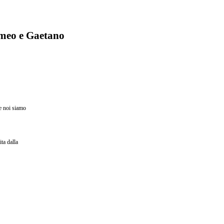
lomeo e Gaetano
re noi siamo
ta dalla