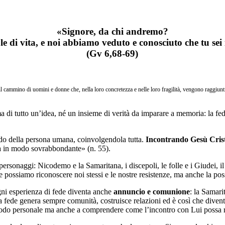
«Signore, da chi andremo?
le di vita, e noi abbiamo veduto e conosciuto che tu sei
(Gv 6,68-69)
il cammino di uomini e donne che, nella loro concretezza e nelle loro fragilità, vengono raggiunt
ma di tutto un’idea, né un insieme di verità da imparare a memoria: la f
ndo della persona umana, coinvolgendola tutta.
Incontrando Gesù Cris
va in modo sovrabbondante» (n. 55).
ersonaggi: Nicodemo e la Samaritana, i discepoli, le folle e i Giudei, il
siamo riconoscere noi stessi e le nostre resistenze, ma anche la possib
ni esperienza di fede diventa anche
annuncio e comunione
: la Samari
 La fede genera sempre comunità, costruisce relazioni ed è così che divent
 modo personale ma anche a comprendere come l’incontro con Lui possa 