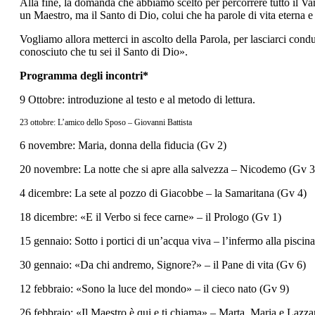
Alla fine, la domanda che abbiamo scelto per percorrere tutto il V
un Maestro, ma il Santo di Dio, colui che ha parole di vita eterna 
Vogliamo allora metterci in ascolto della Parola, per lasciarci con
conosciuto che tu sei il Santo di Dio».
Programma degli incontri*
9 Ottobre: introduzione al testo e al metodo di lettura.
23 ottobre: L’amico dello Sposo – Giovanni Battista
6 novembre: Maria, donna della fiducia (Gv 2)
20 novembre: La notte che si apre alla salvezza – Nicodemo (Gv 3
4 dicembre: La sete al pozzo di Giacobbe – la Samaritana (Gv 4)
18 dicembre: «E il Verbo si fece carne» – il Prologo (Gv 1)
15 gennaio: Sotto i portici di un’acqua viva – l’infermo alla piscin
30 gennaio: «Da chi andremo, Signore?» – il Pane di vita (Gv 6)
12 febbraio: «Sono la luce del mondo» – il cieco nato (Gv 9)
26 febbraio: «Il Maestro è qui e ti chiama» – Marta, Maria e Lazz