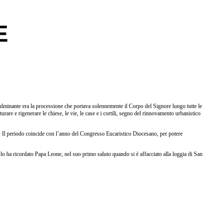
E
 culminante era la processione che portava solennemente il Corpo del Signore lungo tutte le
urare e rigenerare le chiese, le vie, le case e i cortili, segno del rinnovamento urbanistico
. Il periodo coincide con l’anno del Congresso Eucaristico Diocesano, per potere
o ha ricordato Papa Leone, nel suo primo saluto quando si è affacciato alla loggia di San