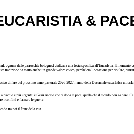
EUCARISTIA & PAC
i anni, ognuna delle parrocchie bolognesi dedicava una festa specifica all’Eucaristia. Il momento
sta tradizione ha avuto anche un grande valore civico, perché era l’occasione per ripulire, ristrutt
eciso di fare del prossimo anno pastorale 2026-2027 l’anno della Decennale eucaristica unitaria
ischio e più urgente: è Gesù risorto che ci dona la pace, quella che il mondo non sa dare. Ce l
 i conflitti e fermare le guerre.
endo tra noi il Pane della vita.