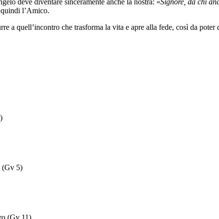
angelo deve diventare sinceramente anche la nostra: «
Signore, da chi a
e quindi l’Amico.
durre a quell’incontro che trasforma la vita e apre alla fede, così da p
)
a (Gv 5)
aro (Gv 11)