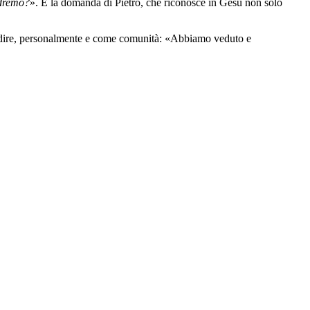
ndremo?
». È la domanda di Pietro, che riconosce in Gesù non solo
oter dire, personalmente e come comunità: «Abbiamo veduto e