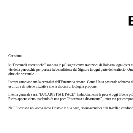
Carissimi,
le “Decennali eucaristiche” sono tra le più significative tradizioni di Bologna: ogni diec
vie della parrocchia per portare la benedizione del Signore in ogni parte del territorio. Que
oltre che spirituale.
I tempi cambiano ma la centralità dell’Eucaristia rimane. Come Unità pastorale abbiamo d
usufruire di tutte le iniziative che la diocesi di Bologna propone.
Il tema generale sarà: “EUCARISTIA E PACE”. Indubbiamente la pace è oggi il bene più a r
Pietro appena eletto, parlando di una pace “disarmata e disarmante”, unica via per comporre
Nell’Eucaristia noi accogliamo Cristo e la sua pace, riconoscendoci tutti fratelli e condivid